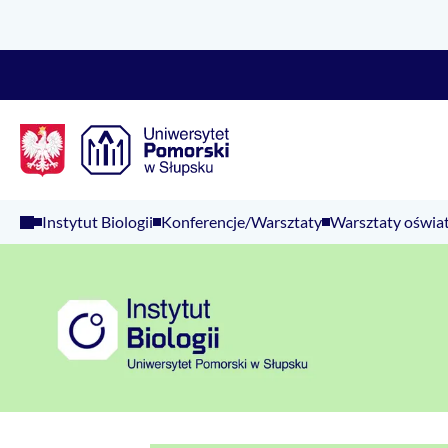
Logo Kaliop Poland
Instytut Biologii
Konferencje/Warsztaty
Warsztaty oświa