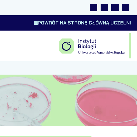
Linki
Wyszukiwarka
Tłumacz m
Wysok
POWRÓT NA STRONĘ GŁÓWNĄ UCZELNI