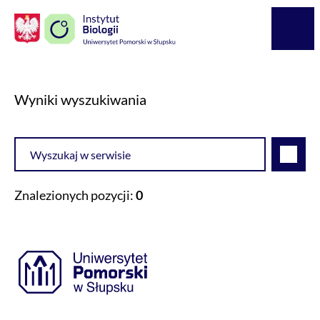
Logo Kaliop Poland
Menu
Wyniki wyszukiwania
Wyszukiwarka
Szukaj
Znalezionych pozycji:
0