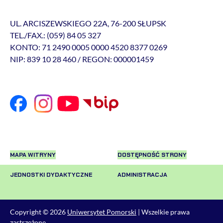
UL. ARCISZEWSKIEGO 22A, 76-200 SŁUPSK
TEL./FAX.: (059) 84 05 327
KONTO: 71 2490 0005 0000 4520 8377 0269
NIP: 839 10 28 460 / REGON: 000001459
MAPA WITRYNY
DOSTĘPNOŚĆ STRONY
JEDNOSTKI DYDAKTYCZNE
ADMINISTRACJA
Copyright © 2026
Uniwersytet Pomorski
| Wszelkie prawa
zastrzeżone