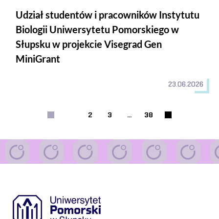
Udział studentów i pracowników Instytutu
Biologii Uniwersytetu Pomorskiego w
Słupsku w projekcie Visegrad Gen
MiniGrant
23.06.2026
1
2
3
...
38
Strona
Strona
Strona
Następna strona