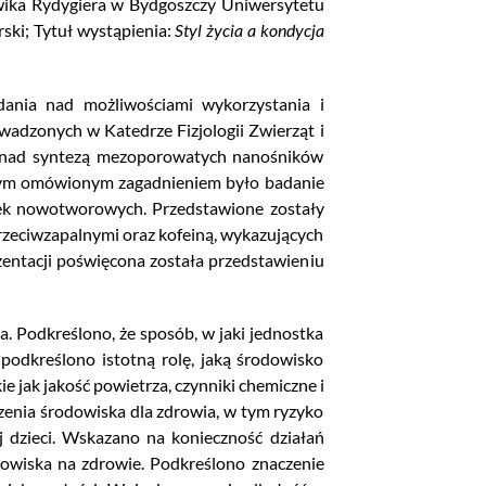
dwika Rydygiera w Bydgoszczy Uniwersytetu
ski; Tytuł wystąpienia:
Styl życia a kondycja
adania nad możliwościami wykorzystania i
adzonych w Katedrze Fizjologii Zwierząt i
ac nad syntezą mezoporowatych nanośników
nym omówionym zagadnieniem było badanie
rek nowotworowych. Przedstawione zostały
rzeciwzapalnymi oraz kofeiną, wykazujących
zentacji poświęcona została przedstawieniu
. Podkreślono, że sposób, w jaki jednostka
podkreślono istotną rolę, jaką środowisko
jak jakość powietrza, czynniki chemiczne i
zenia środowiska dla zdrowia, w tym ryzyko
 dzieci. Wskazano na konieczność działań
owiska na zdrowie. Podkreślono znaczenie