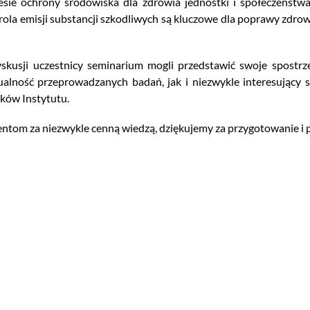
esie ochrony środowiska dla zdrowia jednostki i społeczeństw
ola emisji substancji szkodliwych są kluczowe dla poprawy zdrowi
usji uczestnicy seminarium mogli przedstawić swoje spostrz
alność przeprowadzanych badań, jak i niezwykle interesujący 
ków Instytutu.
ntom za niezwykle cenną wiedzą, dziękujemy za przygotowanie i