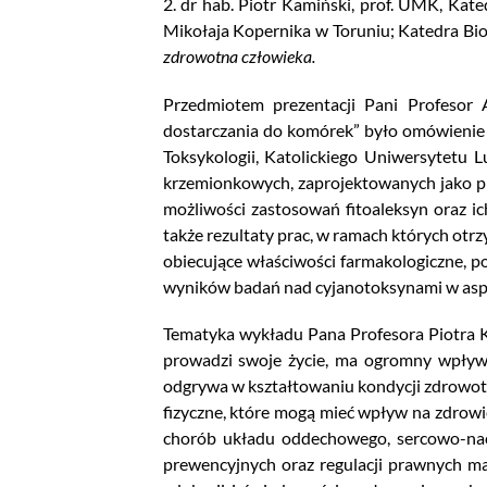
2. dr hab. Piotr Kamiński, prof. UMK, Ka
Mikołaja Kopernika w Toruniu; Katedra Biot
zdrowotna człowieka.
Przedmiotem prezentacji Pani Profesor A
dostarczania do komórek” było omówienie 
Toksykologii, Katolickiego Uniwersytetu
krzemionkowych, zaprojektowanych jako 
możliwości zastosowań fitoaleksyn oraz 
także rezultaty prac, w ramach których ot
obiecujące właściwości farmakologiczne, p
wyników badań nad cyjanotoksynami w aspe
Tematyka wykładu Pana Profesora Piotra Ka
prowadzi swoje życie, ma ogromny wpływ n
odgrywa w kształtowaniu kondycji zdrowotn
fizyczne, które mogą mieć wpływ na zdrowi
chorób układu oddechowego, sercowo-nacz
prewencyjnych oraz regulacji prawnych m