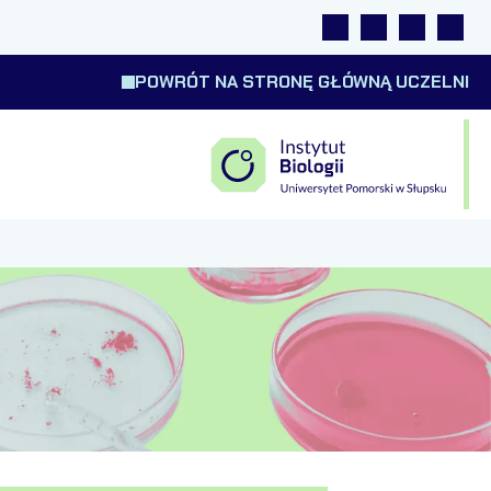
Linki
Wyszukiwarka
Tłumacz m
Wysok
POWRÓT NA STRONĘ GŁÓWNĄ UCZELNI