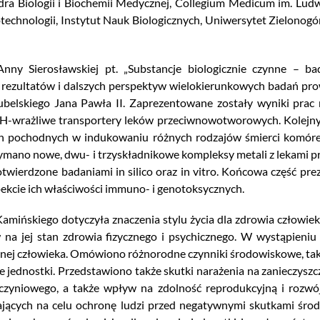
tedra Biologii i Biochemii Medycznej, Collegium Medicum im. Lu
echnologii, Instytut Nauk Biologicznych, Uniwersytet Zielonogór
nny Sierosławskiej pt. „Substancje biologicznie czynne – b
rezultatów i dalszych perspektyw wielokierunkowych badań prow
 Lubelskiego Jana Pawła II. Zaprezentowane zostały wyniki pr
pH-wrażliwe transportery leków przeciwnowotworowych. Kolej
ich pochodnych w indukowaniu różnych rodzajów śmierci komó
rzymano nowe, dwu- i trzyskładnikowe kompleksy metali z lekami p
otwierdzone badaniami in silico oraz in vitro. Końcowa część pre
kcie ich właściwości immuno- i genotoksycznych.
mińskiego dotyczyła znaczenia stylu życia dla zdrowia człowieka
a jej stan zdrowia fizycznego i psychicznego. W wystąpieniu 
ej człowieka. Omówiono różnorodne czynniki środowiskowe, takie 
e jednostki. Przedstawiono także skutki narażenia na zanieczyszc
yniowego, a także wpływ na zdolność reprodukcyjną i rozwój
ających na celu ochronę ludzi przed negatywnymi skutkami środ