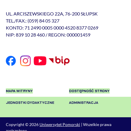
UL. ARCISZEWSKIEGO 22A, 76-200 SŁUPSK
TEL./FAX.: (059) 84 05 327
KONTO: 71 2490 0005 0000 4520 8377 0269
NIP: 839 10 28 460 / REGON: 000001459
MAPA WITRYNY
DOSTĘPNOŚĆ STRONY
JEDNOSTKI DYDAKTYCZNE
ADMINISTRACJA
Copyright © 2026
Uniwersytet Pomorski
| Wszelkie prawa
zastrzeżone