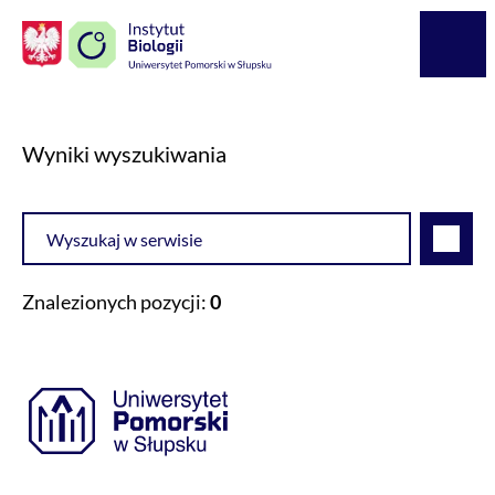
Logo Kaliop Poland
Menu
Wyniki wyszukiwania
Wyszukiwarka
Szukaj
Znalezionych pozycji:
0