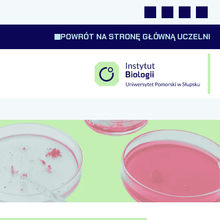
Linki
Wyszukiwarka
Tłumacz m
Wysok
POWRÓT NA STRONĘ GŁÓWNĄ UCZELNI