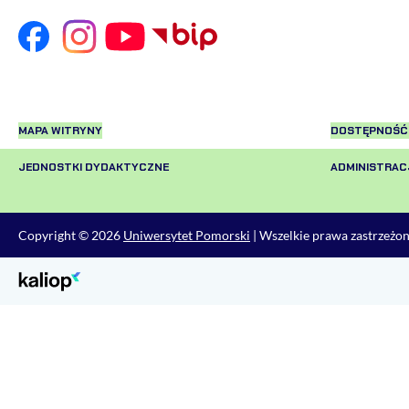
MAPA WITRYNY
DOSTĘPNOŚĆ
JEDNOSTKI DYDAKTYCZNE
ADMINISTRAC
Copyright © 2026
Uniwersytet Pomorski
| Wszelkie prawa zastrzeżo