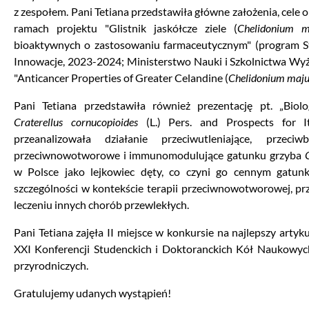
z zespołem. Pani Tetiana przedstawiła główne założenia, cele
ramach projektu "Glistnik jaskółcze ziele (
Chelidonium m
bioaktywnych o zastosowaniu farmaceutycznym" (program 
Innowacje, 2023-2024; Ministerstwo Nauki i Szkolnictwa Wyżs
"Anticancer Properties of Greater Celandine (
Chelidonium maju
Pani Tetiana przedstawiła również prezentację pt. „Biolo
Craterellus cornucopioides
(L.) Pers. and Prospects for I
przeanalizowała działanie przeciwutleniające, przeciw
przeciwnowotworowe i immunomodulujące gatunku grzyba
w Polsce jako lejkowiec dęty, co czyni go cennym gatun
szczególności w kontekście terapii przeciwnowotworowej, pr
leczeniu innych chorób przewlekłych.
Pani Tetiana zajęła II miejsce w konkursie na najlepszy art
XXI Konferencji Studenckich i Doktoranckich Kół Naukowych
przyrodniczych.
Gratulujemy udanych wystąpień!