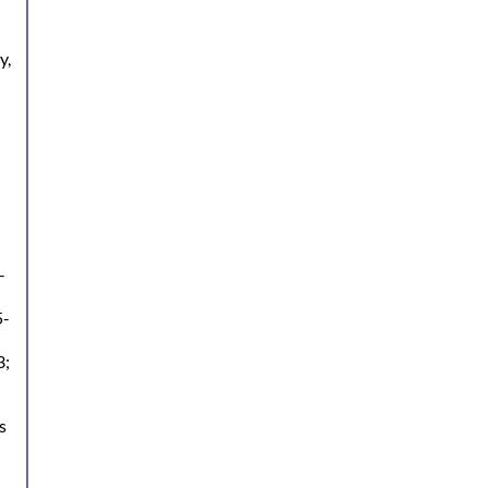
y,
-
5-
3;
s