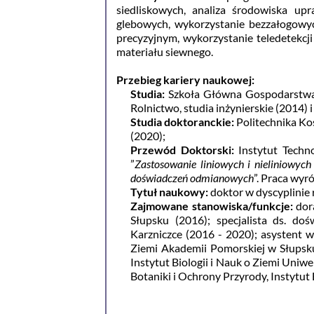
siedliskowych, analiza środowiska up
glebowych, wykorzystanie bezzałogowyc
precyzyjnym, wykorzystanie teledetekcj
materiału siewnego.
Przebieg kariery naukowej:
Studia:
Szkoła Główna Gospodarstwa W
Rolnictwo, studia inżynierskie (2014) 
Studia doktoranckie:
Politechnika Kos
(2020);
Przewód Doktorski:
Instytut Techno
”
Zastosowanie liniowych i nieliniowy
doświadczeń odmianowych
”. Praca wyr
Tytuł naukowy:
doktor w dyscyplinie 
Zajmowane stanowiska/funkcje:
dor
Słupsku (2016); specjalista ds. 
Karzniczce (2016 - 2020); asystent w 
Ziemi Akademii Pomorskiej w Słupsku
Instytut Biologii i Nauk o Ziemi Uniw
Botaniki i Ochrony Przyrody, Instytut 