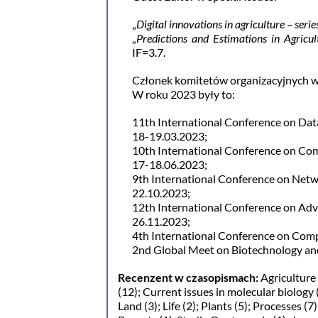
„
Digital innovations in agriculture – series
„
Predictions and Estimations in Agricu
IF=3.7.
Członek komitetów organizacyjnych 
W roku 2023 były to:
11th International Conference on D
18-19.03.2023;
10th International Conference on Com
17-18.06.2023;
9th International Conference on Net
22.10.2023;
12th International Conference on Ad
26.11.2023;
4th International Conference on Compu
2nd Global Meet on Biotechnology an
Recenzent w czasopismach:
Agriculture 
(12); Current issues in molecular biology 
Land (3); Life (2); Plants (5); Processes (7