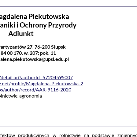
Magdalena Piekutowska
aniki i Ochrony Przyrody
Adiunkt
 Partyzantów 27, 76-200 Słupsk
9 84 00 170, w. 207; pok. 11
dalena.piekutowska@upsl.edu.pl
/detail.uri?authorId=57204595007
e.net/profile/Magdalena-Piekutowska-2
os/author/record/AAR-9116-2020
lnictwie, agronomia
fektów produkcyjnych w rolnictwie na podstawie zmienny