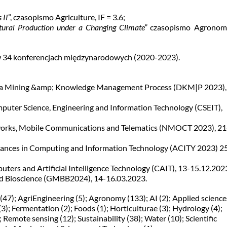
 II
”, czasopismo Agriculture, IF = 3.6;
ltural Production under a Changing Climate”
czasopismo Agronom
w 34 konferencjach międzynarodowych (2020-2023).
ata Mining &amp; Knowledge Management Process (DKM|P 2023),
puter Science, Engineering and Information Technology (CSEIT),
works, Mobile Communications and Telematics (NMOCT 2023), 21
vances in Computing and Information Technology (ACITY 2023) 2
ters and Artificial Intelligence Technology (CAIT), 13-15.12.202
d Bioscience (GMBB2024), 14-16.03.2023.
(47); AgriEngineering (5); Agronomy (133); AI (2); Applied science
(3); Fermentation (2); Foods (1); Horticulturae (3); Hydrology (4);
); Remote sensing (12); Sustainability (38); Water (10); Scientific