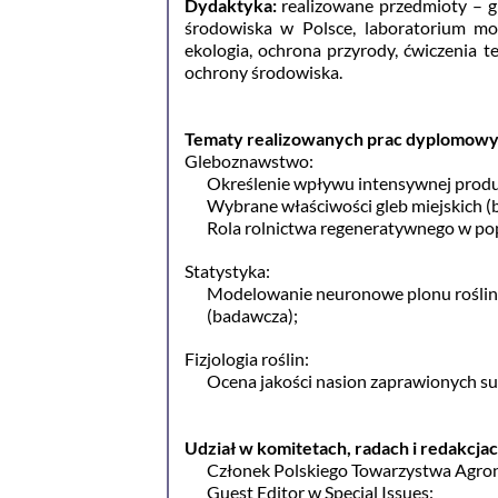
Dydaktyka:
realizowane przedmioty – g
środowiska w Polsce, laboratorium mon
ekologia, ochrona przyrody, ćwiczenia t
ochrony środowiska.
Tematy realizowanych prac dyplomowy
Gleboznawstwo:
Określenie wpływu intensywnej produk
Wybrane właściwości gleb miejskich (
Rola rolnictwa regeneratywnego w pop
Statystyka:
Modelowanie neuronowe plonu rośli
(badawcza);
Fizjologia roślin:
Ocena jakości nasion zaprawionych s
Udział w komitetach, radach i redakcj
Członek Polskiego Towarzystwa Agro
Guest Editor w Special Issues: