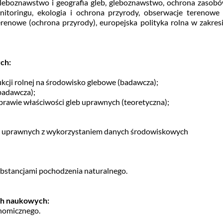
leboznawstwo i geografia gleb, gleboznawstwo, ochrona zasob
itoringu, ekologia i ochrona przyrody, obserwacje terenowe
erenowe (ochrona przyrody), europejska polityka rolna w zakres
ch:
cji rolnej na środowisko glebowe (badawcza);
badawcza);
rawie właściwości gleb uprawnych (teoretyczna);
n uprawnych z wykorzystaniem danych środowiskowych
ubstancjami pochodzenia naturalnego.
ach naukowych:
nomicznego.