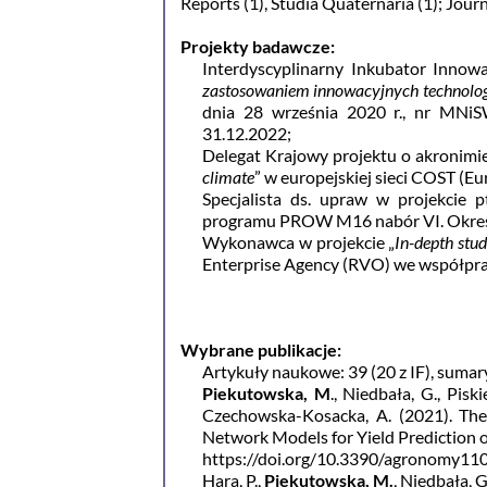
Reports (1), Studia Quaternaria (1); Journ
Projekty badawcze:
Interdyscyplinarny Inkubator Innowac
zastosowaniem innowacyjnych technolog
dnia 28 września 2020 r., nr MNi
31.12.2022;
Delegat Krajowy projektu o akronim
climate
” w europejskiej sieci COST (E
Specjalista ds. upraw w projekcie pt
programu PROW M16 nabór VI. Okres rea
Wykonawca w projekcie „
In-depth stu
Enterprise Agency (RVO) we współpr
Wybrane publikacje:
Artykuły naukowe: 39 (20 z IF), sumar
Piekutowska, M
., Niedbała, G., Piski
Czechowska-Kosacka, A. (2021). The 
Network Models for Yield Prediction o
https://doi.org/10.3390/agronomy11
Hara, P.,
Piekutowska, M.
, Niedbała, 