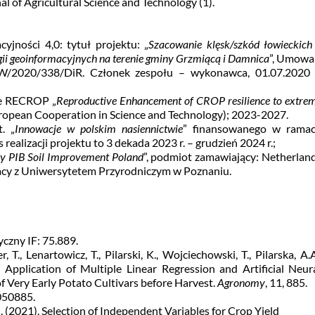
al of Agricultural Science and Technology (1).
yjności 4,0: tytuł projektu: „
Szacowanie klęsk/szkód łowieckich
ii geoinformacyjnych na terenie gminy Grzmiącą i Damnica
”, Umowa
SW/2020/338/DiR. Członek zespołu – wykonawca, 01.07.2020
ie RECROP „
Reproductive Enhancement of CROP resilience to extre
uropean Cooperation in Science and Technology); 2023-2027.
. „
Innowacje w polskim nasiennictwie
” finansowanego w rama
lizacji projektu to 3 dekada 2023 r. – grudzień 2024 r.;
dy PIB Soil Improvement Poland
”, podmiot zamawiający: Netherlan
acy z Uniwersytetem Przyrodniczym w Poznaniu.
yczny IF: 75.889.
er, T., Lenartowicz, T., Pilarski, K., Wojciechowski, T., Pilarska, A.A
Application of Multiple Linear Regression and Artificial Neur
f Very Early Potato Cultivars before Harvest.
Agronomy
, 11, 885.
050885.
G. (2021). Selection of Independent Variables for Crop Yield