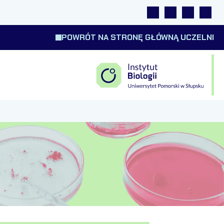
Linki
Wyszukiwarka
Tłumacz m
Wysok
POWRÓT NA STRONĘ GŁÓWNĄ UCZELNI