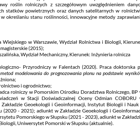
rawy roślin rolniczych z szczegółowym uwzględnieniem dany
h statków powietrznych oraz danych satelitarnych w rolnictw
i w określaniu stanu roślinności, innowacyjne metody zaprawian
iejskiego w Warszawie, Wydział Rolnictwa i Biologii, Kierun
i magisterskie (2015);
zalińska, Wydział Mechaniczny, Kierunek: Inżynieria rolnicza
logiczno- Przyrodniczy w Falentach (2020). Praca doktorska p
ch metod modelowania do prognozowania plonu na podstawie wynik
óżniona;
rolnictwo i ogrodnictwo;
adca rolniczy w Pomorskim Ośrodku Doradztwa Rolniczego, BP
doświadczeń w Stacji Doświadczalnej Oceny Odmian COBORU
Zakładzie Geoekologii i Geoinformacji, Instytut Biologii i Nauk
 (2020 - 2021); adiunkt w Zakładzie Geoekologii i Geoinformac
ersytetu Pomorskiego w Słupsku (2021 - 2023), adiunkt w Zakładz
Biologii, Uniwersytet Pomorski w Słupsku (aktualnie).