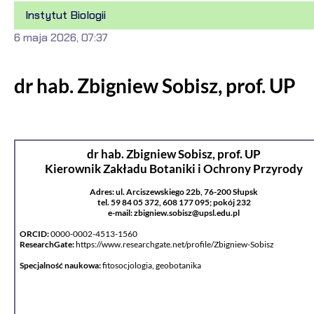
Instytut Biologii
6 maja 2026, 07:37
dr hab. Zbigniew Sobisz, prof. UP
dr hab. Zbigniew Sobisz, prof. UP
Kierownik Zakładu Botaniki i Ochrony Przyrody
Adres: ul. Arciszewskiego 22b, 76-200 Słupsk
tel. 59 84 05 372, 608 177 095; pokój 232
e-mail: zbigniew.sobisz@upsl.edu.pl
ORCID:
0000-0002-4513-1560
ResearchGate:
https://www.researchgate.net/profile/Zbigniew-Sobisz
Specjalność naukowa:
fitosocjologia, geobotanika