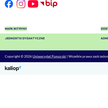
MAPA WITRYNY
DOS
JEDNOSTKI DYDAKTYCZNE
ADM
Copyright © 2026
Uniwersytet Pomorski
| Wszelkie prawa zastrzeżo