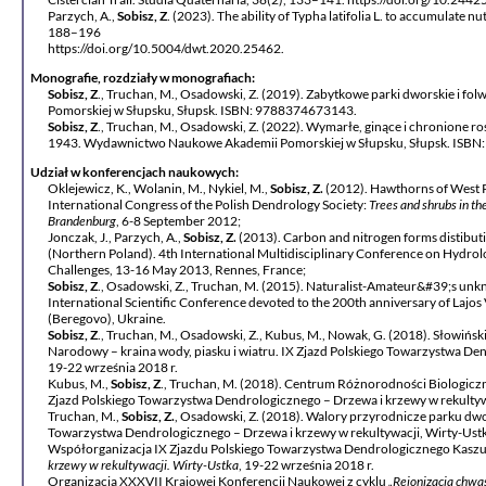
Parzych, A.,
Sobisz, Z
. (2023). The ability of Typha latifolia L. to accumulate n
188–196
https://doi.org/10.5004/dwt.2020.25462.
Monografie, rozdziały w monografiach:
Sobisz, Z
., Truchan, M., Osadowski, Z. (2019). Zabytkowe parki dworskie i 
Pomorskiej w Słupsku, Słupsk. ISBN: 9788374673143.
Sobisz, Z
., Truchan, M., Osadowski, Z. (2022). Wymarłe, ginące i chronione r
1943. Wydawnictwo Naukowe Akademii Pomorskiej w Słupsku, Słupsk. ISB
Udział w konferencjach naukowych:
Oklejewicz, K., Wolanin, M., Nykiel, M.,
Sobisz, Z.
(2012). Hawthorns of West Pom
International Congress of the Polish Dendrology Society:
Trees and shrubs in th
Brandenburg
, 6-8 September 2012;
Jonczak, J., Parzych, A.,
Sobisz, Z.
(2013). Carbon and nitrogen forms distibutio
(Northern Poland). 4th International Multidisciplinary Conference on Hydro
Challenges, 13-16 May 2013, Rennes, France;
Sobisz, Z
., Osadowski, Z., Truchan, M. (2015). Naturalist-Amateur&#39;s unk
International Scientific Conference devoted to the 200th anniversary of Lajo
(Beregovo), Ukraine.
Sobisz, Z
., Truchan, M., Osadowski, Z., Kubus, M., Nowak, G. (2018). Słowińsk
Narodowy – kraina wody, piasku i wiatru. IX Zjazd Polskiego Towarzystwa Den
19-22 września 2018 r.
Kubus, M.,
Sobisz, Z
., Truchan, M. (2018). Centrum Różnorodności Biologiczne
Zjazd Polskiego Towarzystwa Dendrologicznego – Drzewa i krzewy w rekultywa
Truchan, M.,
Sobisz, Z.
, Osadowski, Z. (2018). Walory przyrodnicze parku dw
Towarzystwa Dendrologicznego – Drzewa i krzewy w rekultywacji, Wirty-Ustk
Współorganizacja IX Zjazdu Polskiego Towarzystwa Dendrologicznego Kasz
krzewy w rekultywacji.
Wirty-Ustka
, 19-22 września 2018 r.
Organizacja XXXVII Krajowej Konferencji Naukowej z cyklu
„Rejonizacja chw