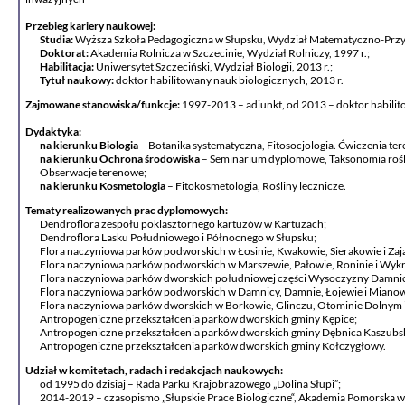
Przebieg kariery naukowej:
Studia:
Wyższa Szkoła Pedagogiczna w Słupsku, Wydział Matematyczno-Przyrod
Doktorat:
Akademia Rolnicza w Szczecinie, Wydział Rolniczy, 1997 r.;
Habilitacja:
Uniwersytet Szczeciński, Wydział Biologii, 2013 r.;
Tytuł naukowy:
doktor habilitowany nauk biologicznych, 2013 r.
Zajmowane stanowiska/funkcje:
1997-2013 – adiunkt, od 2013 – doktor habilit
Dydaktyka:
na kierunku Biologia
– Botanika systematyczna, Fitosocjologia. Ćwiczenia ter
na kierunku Ochrona środowiska
– Seminarium dyplomowe, Taksonomia roślin
Obserwacje terenowe;
na kierunku Kosmetologia
– Fitokosmetologia, Rośliny lecznicze.
Tematy realizowanych prac dyplomowych:
Dendroflora zespołu poklasztornego kartuzów w Kartuzach;
Dendroflora Lasku Południowego i Północnego w Słupsku;
Flora naczyniowa parków podworskich w Łosinie, Kwakowie, Sierakowie i Zaj
Flora naczyniowa parków podworskich w Marszewie, Pałowie, Roninie i Wykr
Flora naczyniowa parków dworskich południowej części Wysoczyzny Damnic
Flora naczyniowa parków podworskich w Damnicy, Damnie, Łojewie i Mianow
Flora naczyniowa parków dworskich w Borkowie, Glinczu, Otominie Dolnym i
Antropogeniczne przekształcenia parków dworskich gminy Kępice;
Antropogeniczne przekształcenia parków dworskich gminy Dębnica Kaszubs
Antropogeniczne przekształcenia parków dworskich gminy Kołczygłowy.
Udział w komitetach, radach i redakcjach naukowych:
od 1995 do dzisiaj – Rada Parku Krajobrazowego „Dolina Słupi”;
2014-2019 – czasopismo „Słupskie Prace Biologiczne“, Akademia Pomorska w 