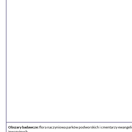
Obszary badawcze:
flora naczyniowa parków podworskich i cmentarzy ewangelicki
inwazyjnych