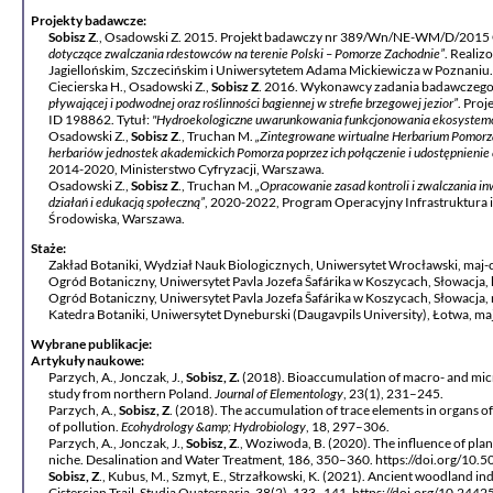
Projekty badawcze:
Sobisz Z
., Osadowski Z. 2015. Projekt badawczy nr 389/Wn/NE-WM/D/2015
dotyczące zwalczania
rdestowców na terenie Polski – Pomorze Zachodnie”
. Reali
Jagiellońskim, Szczecińskim i Uniwersytetem Adama Mickiewicza w Poznaniu.
Ciecierska H., Osadowski Z.,
Sobisz Z
. 2016. Wykonawcy zadania badawczeg
pływającej i podwodnej oraz
roślinności bagiennej w strefie brzegowej jezior”
. Pro
ID 198862. Tytuł:
"Hydroekologiczne uwarunkowania
funkcjonowania ekosystemó
Osadowski Z.,
Sobisz Z
., Truchan M.
„Zintegrowane wirtualne Herbarium Pomorz
herbariów jednostek
akademickich Pomorza poprzez ich połączenie i udostępnienie
2014-2020, Ministerstwo Cyfryzacji, Warszawa.
Osadowski Z.,
Sobisz Z
., Truchan M.
„Opracowanie zasad kontroli i zwalczania
in
działań i
edukacją społeczną”
, 2020-2022, Program Operacyjny Infrastruktura
Środowiska, Warszawa.
Staże:
Zakład Botaniki, Wydział Nauk Biologicznych, Uniwersytet Wrocławski, maj-c
Ogród Botaniczny, Uniwersytet Pavla Jozefa Šafárika w Koszycach, Słowacja, 
Ogród Botaniczny, Uniwersytet Pavla Jozefa Šafárika w Koszycach, Słowacja, 
Katedra Botaniki, Uniwersytet Dyneburski (Daugavpils University), Łotwa, maj
Wybrane publikacje:
Artykuły naukowe:
Parzych, A., Jonczak, J.,
Sobisz, Z.
(2018). Bioaccumulation of macro- and micr
study from northern Poland.
Journal of Elementology
, 23(1), 231–245.
Parzych, A.,
Sobisz, Z
. (2018). The accumulation of trace elements in organs of
of pollution.
Ecohydrology
&amp; Hydrobiology
, 18, 297–306.
Parzych, A., Jonczak, J.,
Sobisz, Z
., Woziwoda, B. (2020). The influence of plan
niche. Desalination and Water Treatment, 186, 350–360. https://doi.org/10
Sobisz, Z
., Kubus, M., Szmyt, E., Strzałkowski, K. (2021). Ancient woodland in
Cistercian Trail. Studia Quaternaria, 38(2), 133–141. https://doi.org/10.244